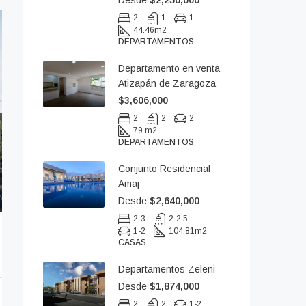
Desde
$2,250,000
2
1
1
44.46
m2
DEPARTAMENTOS
Departamento en venta
Atizapán de Zaragoza
$3,606,000
2
2
2
79 m2
DEPARTAMENTOS
Conjunto Residencial
Amaj
Desde
$2,640,000
2-3
2-2.5
1-2
104.81
m2
CASAS
Departamentos Zeleni
Desde
$1,874,000
2
2
1-2