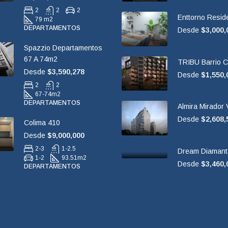
2
2
2
Enttorno Resid
79 m2
DEPARTAMENTOS
Desde
$3,000,
Spazzio Departamentos
67 A 74m2
TRIBU Barrio C
Desde
$3,590,278
Desde
$1,550,
2
2
67-74
m2
DEPARTAMENTOS
Almira Mirador V
Desde
$2,608,
Colima 410
Desde
$9,000,000
2-3
1-2.5
Dream Diamant
1-2
93.51
m2
Desde
$3,460,
DEPARTAMENTOS