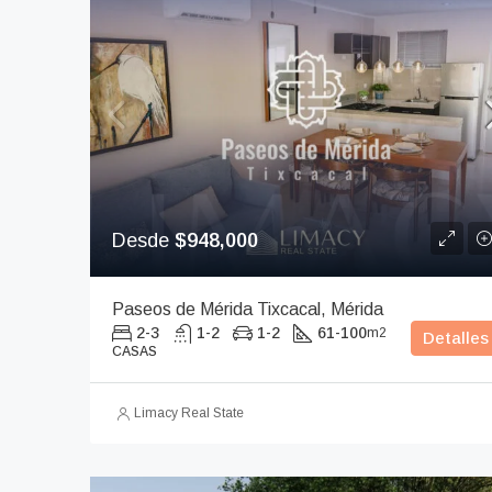
Desde
$948,000
Paseos de Mérida Tixcacal, Mérida
2-3
1-2
1-2
61-100
m2
Detalles
CASAS
Limacy Real State