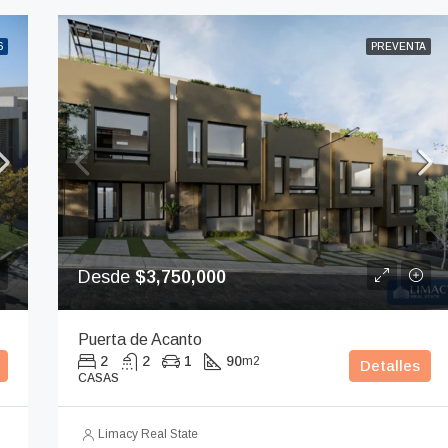
6
PREVENTA
Desde
$3,750,000
Puerta de Acanto
2
2
1
90
m2
Detalles
CASAS
Limacy Real State