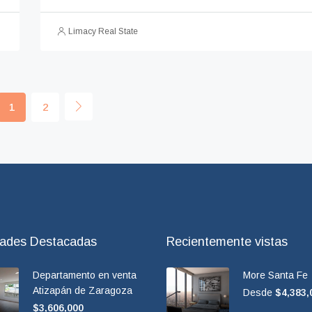
Limacy Real State
1
2
dades Destacadas
Recientemente vistas
Departamento en venta
More Santa Fe
Atizapán de Zaragoza
Desde
$4,383,
$3,606,000