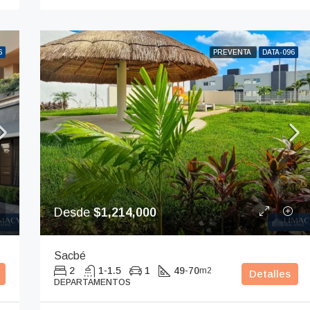
6
PREVENTA
DATA-096
Desde
$1,214,000
Sacbé
2
1-1.5
1
49-70
m2
Detalles
DEPARTAMENTOS