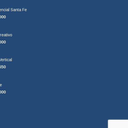
encial Santa Fe
000
reativo
000
ertical
550
e
000