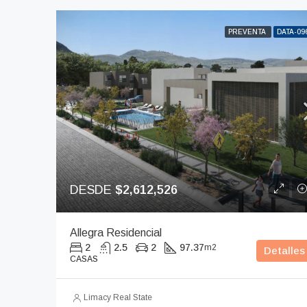
PREVENTA
DATA-09
DESDE
$2,612,526
Allegra Residencial
2
2.5
2
97.37
m2
Detalles
CASAS
Limacy Real State