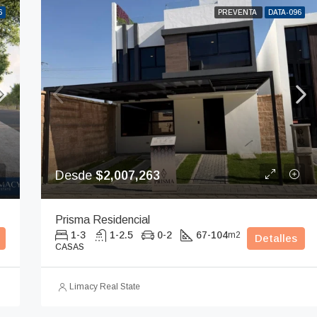
6
PREVENTA
DATA-096
Desde
$2,007,263
Prisma Residencial
1-3
1-2.5
0-2
67-104
m2
Detalles
CASAS
Limacy Real State