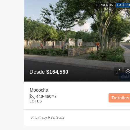
TERRENOS
DATA-09
Desde
$164,560
Mococha
440-460
m2
Detalles
LOTES
Limacy Real State