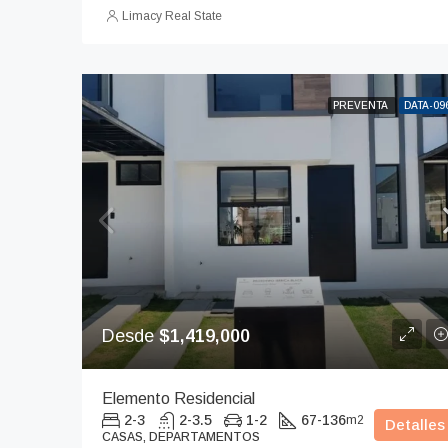
Limacy Real State
PREVENTA
DATA-09
Desde
$1,419,000
Elemento Residencial
2-3
2-3.5
1-2
67-136
m2
Detalles
CASAS, DEPARTAMENTOS