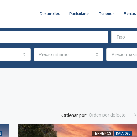
Desarrollos
Particulares
Terrenos
Rentas
Tipo
Precio mínimo
Precio máx
Orden por defecto
Ordenar por:
6
TERRENOS
DATA-096