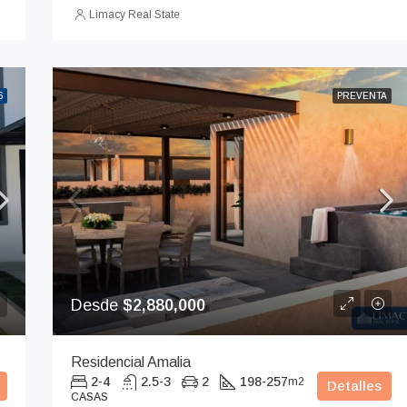
Limacy Real State
6
PREVENTA
Desde
$2,880,000
Residencial Amalia
2-4
2.5-3
2
198-257
m2
Detalles
CASAS