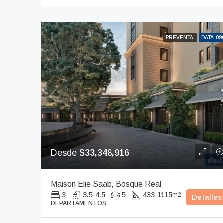
PREVENTA
DATA-09
Desde
$33,348,916
Maison Elie Saab, Bosque Real
3
3.5-4.5
5
433-1115
m2
Detalles
DEPARTAMENTOS