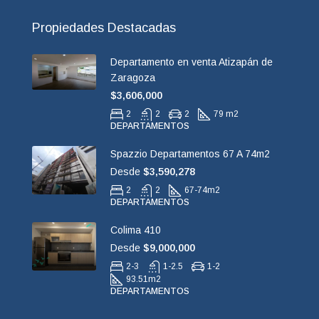
Propiedades Destacadas
Departamento en venta Atizapán de
Zaragoza
$3,606,000
2
2
2
79 m2
DEPARTAMENTOS
Spazzio Departamentos 67 A 74m2
Desde
$3,590,278
2
2
67-74
m2
DEPARTAMENTOS
Colima 410
Desde
$9,000,000
2-3
1-2.5
1-2
93.51
m2
DEPARTAMENTOS