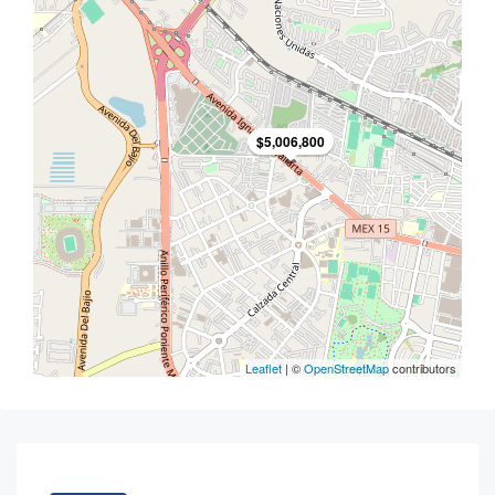
$5,006,800
Leaflet
| ©
OpenStreetMap
contributors