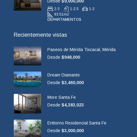
Desde
$9,000,000
2-3
1-2.5
1-2
93.51
m2
DEPARTAMENTOS
Recientemente vistas
Paseos de Mérida Tixcacal, Mérida
Desde
$948,000
Dream Diamante
Desde
$3,460,000
More Santa Fe
Desde
$4,383,023
Enttorno Residencial Santa Fe
Desde
$3,000,000