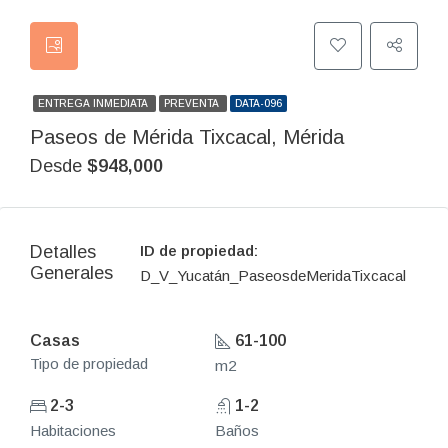
ENTREGA INMEDIATA
PREVENTA
DATA-096
Paseos de Mérida Tixcacal, Mérida
Desde
$948,000
Detalles
ID de propiedad:
Generales
D_V_Yucatán_PaseosdeMeridaTixcacal
Casas
61-100
Tipo de propiedad
m2
2-3
1-2
Habitaciones
Baños