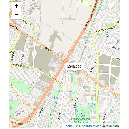
+
−
$948,000
Leaflet
| ©
OpenStreetMap
contributors