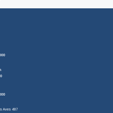
000
a
00
000
as Aves 487