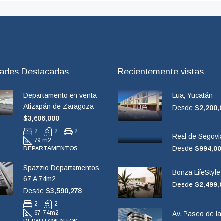
dades Destacadas
Recientemente vistas
Departamento en venta
Lua, Yucatán
Atizapán de Zaragoza
Desde
$2,200,
$3,606,000
2
2
2
Real de Segovi
79 m2
Desde
$994,0
DEPARTAMENTOS
Spazzio Departamentos
Bonza LifeStyle
67 A 74m2
Desde
$2,499,
Desde
$3,590,278
2
2
67-74
m2
Av. Paseo de l