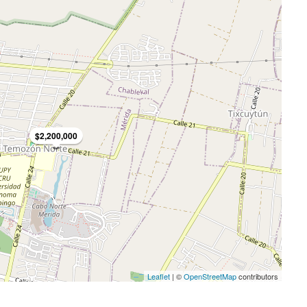
$2,200,000
Leaflet
| ©
OpenStreetMap
contributors