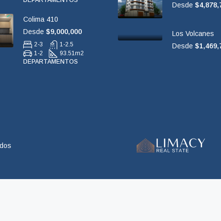
DEPARTAMENTOS
Desde
$4,878,
Colima 410
Desde
$9,000,000
Los Volcanes
2-3
1-2.5
Desde
$1,469,
1-2
93.51
m2
DEPARTAMENTOS
ados