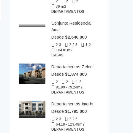
2
2
2
79 m2
DEPARTAMENTOS
Conjunto Residencial
Amaj
Desde
$2,640,000
2-3
2-2.5
1-2
104.81
m2
CASAS
Departamentos Zeleni
Desde
$1,874,000
2
2
1-2
81.99 - 79.24
m2
DEPARTAMENTOS
Departamentos Imarhi
Desde
$1,795,000
2-3
2-2.5
64.18 - 123.48
m2
DEPARTAMENTOS