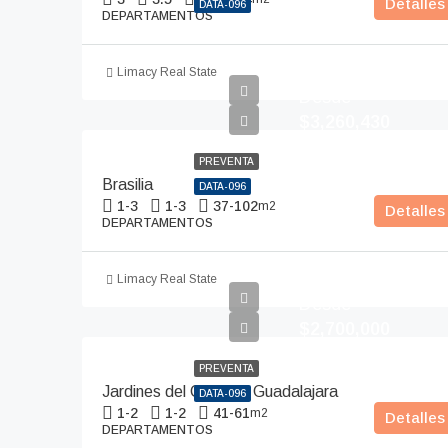
Detalles
DATA-096
DEPARTAMENTOS
Limacy Real State
Desde
$3,260,430
PREVENTA
Brasilia
DATA-096
1-3
1-3
37-102
m2
Detalles
DEPARTAMENTOS
Limacy Real State
Desde
$2,700,000
PREVENTA
Jardines del Country, Guadalajara
DATA-096
1-2
1-2
41-61
m2
Detalles
DEPARTAMENTOS