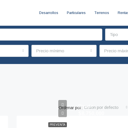
Desarrollos
Particulares
Terrenos
Renta
Tipo
Precio mínimo
Precio máx
Desde
Orden por defecto
Ordenar por:
$8,750,000
PREVENTA