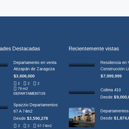
dades Destacadas
Recientemente vistas
Departamento en venta
Residencia en V
Atizapán de Zaragoza
Construcción L
$3,606,000
$7,999,999
2
2
2
79 m2
Colima 410
DEPARTAMENTOS
Desde
$9,000,
Spazzio Departamentos
Departamentos
67 A 74m2
Desde
$1,874,
Desde
$3,590,278
2
2
67-74
m2