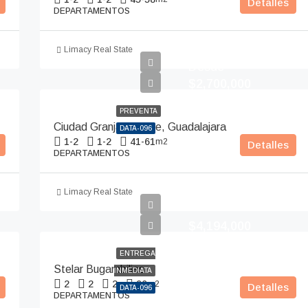
Detalles
DEPARTAMENTOS
Limacy Real State
Desde
$2,700,000
PREVENTA
Ciudad Granja Vallarte, Guadalajara
DATA-096
1-2
1-2
41-61
m2
Detalles
DEPARTAMENTOS
Limacy Real State
$4,194,000
ENTREGA
Stelar Bugambilias
INMEDIATA
2
2
2
90
m2
Detalles
DATA-096
DEPARTAMENTOS