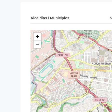
Alcaldías / Municipios
M
+
−