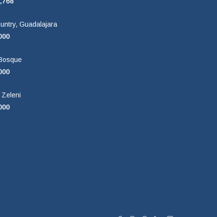
,768
untry, Guadalajara
000
 Bosque
000
 Zeleni
000