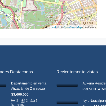
Leaflet
| ©
OpenStreetMap
contributors
dades Destacadas
Recientemente vistas
Departamento en venta
Aukena Reside
Atizapán de Zaragoza
PREVENTA De
$3,606,000
Ivy , Naucalpa
2
2
2
79 m2