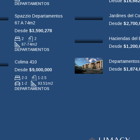
Desde
$16,682
DEPARTAMENTOS
Jardines del Co
Spazzio Departamentos
67 A 74m2
Desde
$2,700,
Desde
$3,590,278
Haciendas del
2
2
67-74
m2
Desde
$1,200,
DEPARTAMENTOS
Departamentos
Colima 410
Desde
$1,874,
Desde
$9,000,000
2-3
1-2.5
1-2
93.51
m2
DEPARTAMENTOS