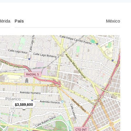
érida
País
México
$3,589,600