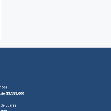
nces
sde
$3,589,600
n de Juárez