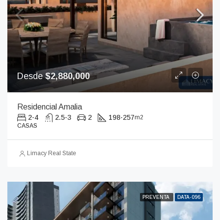
Desde
$2,880,000
Residencial Amalia
2-4
2.5-3
2
198-257
m2
CASAS
Limacy Real State
PREVENTA
DATA-096