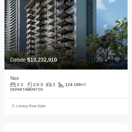
Desde
$10,232,910
Nox
2-3
2.5-3
2
124-166
m2
DEPARTAMENTOS
Limacy Real State