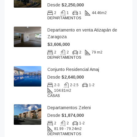
Desde
$2,250,000
2
1
1
44.46
m2
DEPARTAMENTOS
Departamento en venta Atizapán de
Zaragoza
$3,606,000
2
2
2
79 m2
DEPARTAMENTOS
Conjunto Residencial Amaj
Desde
$2,640,000
2-3
2-2.5
1-2
104.81
m2
CASAS
Departamentos Zeleni
Desde
$1,874,000
2
2
1-2
81.99 - 79.24
m2
DEPARTAMENTOS