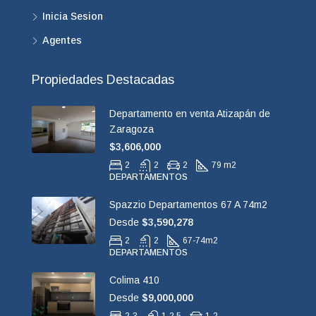
Inicia Sesion
Agentes
Propiedades Destacadas
Departamento en venta Atizapán de
Zaragoza
$3,606,000
2
2
2
79 m2
DEPARTAMENTOS
Spazzio Departamentos 67 A 74m2
Desde
$3,590,278
2
2
67-74
m2
DEPARTAMENTOS
Colima 410
Desde
$9,000,000
2-3
1-2.5
1-2