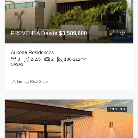
PREVENTA Desde
$3,589,600
Aukena Residences
3
2-2.5
2
130-212
m2
CASAS
Limacy Real State
PREVENTA