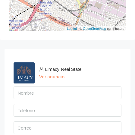
Leaflet
| ©
OpenStreetMap
contributors
Limacy Real State
Ver anuncio