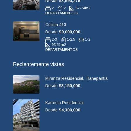
Desde
$3,590,278
2
2
67-74
m2
DEPARTAMENTOS
Colima 410
Desde
$9,000,000
2-3
1-2.5
1-2
93.51
m2
DEPARTAMENTOS
Recientemente vistas
Miranza Residencial, Tlanepantla
Desde
$3,150,000
Kartesia Residencial
Desde
$4,300,000