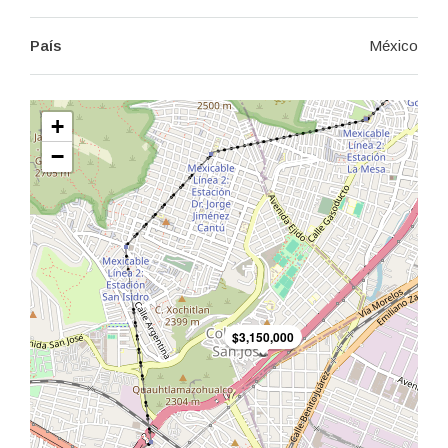
País
México
+
−
$3,150,000