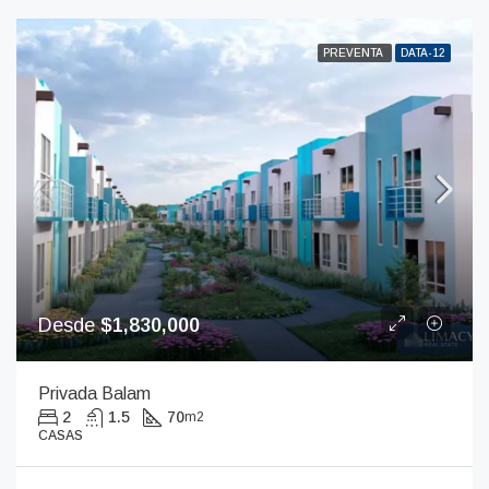
PREVENTA
DATA-12
Desde
$1,830,000
Privada Balam
2
1.5
70
m2
CASAS