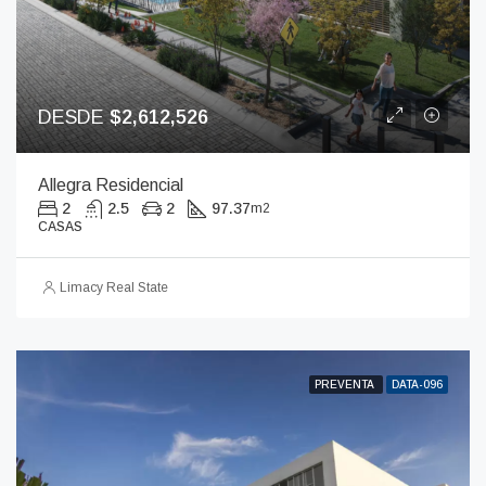
DESDE
$2,612,526
Allegra Residencial
2
2.5
2
97.37
m2
CASAS
Limacy Real State
PREVENTA
DATA-096