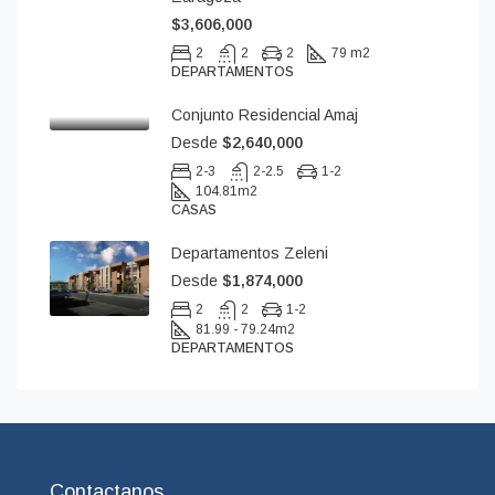
$3,606,000
2
2
2
79 m2
DEPARTAMENTOS
Conjunto Residencial Amaj
Desde
$2,640,000
2-3
2-2.5
1-2
104.81
m2
CASAS
Departamentos Zeleni
Desde
$1,874,000
2
2
1-2
81.99 - 79.24
m2
DEPARTAMENTOS
Contactanos