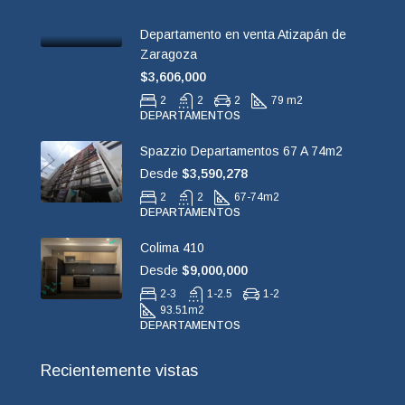
Departamento en venta Atizapán de
Zaragoza
$3,606,000
2
2
2
79 m2
DEPARTAMENTOS
Spazzio Departamentos 67 A 74m2
Desde
$3,590,278
2
2
67-74
m2
DEPARTAMENTOS
Colima 410
Desde
$9,000,000
2-3
1-2.5
1-2
93.51
m2
DEPARTAMENTOS
Recientemente vistas