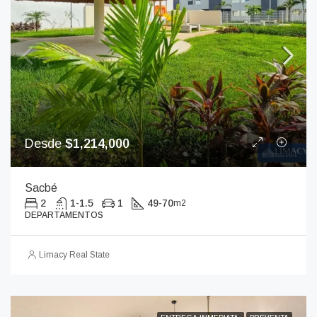
Desde
$1,214,000
Sacbé
2
1-1.5
1
49-70
m2
DEPARTAMENTOS
Limacy Real State