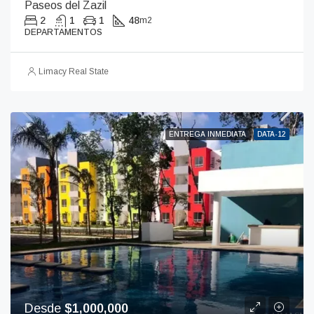
Paseos del Zazil
2
1
1
48
m2
DEPARTAMENTOS
Limacy Real State
ENTREGA INMEDIATA
DATA-12
Desde
$1,000,000