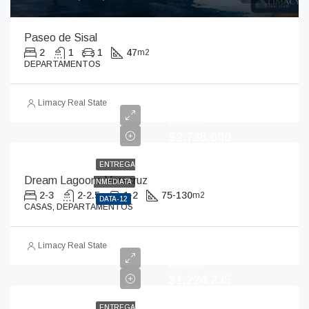
Paseo de Sisal
2
1
1
47
m2
DEPARTAMENTOS
Limacy Real State
Desde
$2,735,000
ENTREGA
Dream Lagoons Veracruz
INMEDIATA
2-3
2-2.5
1-2
75-130
m2
DATA-12
CASAS, DEPARTAMENTOS
Limacy Real State
Desde
$1,224,235
ENTREGA