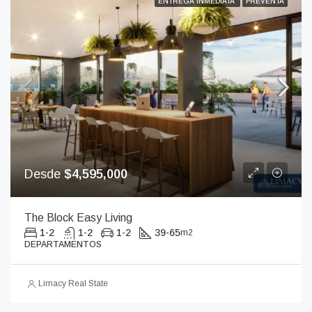
ENTREGA INMEDIATA
PREVENTA
Desde
$4,595,000
The Block Easy Living
1-2
1-2
1-2
39-65
m2
DEPARTAMENTOS
Limacy Real State