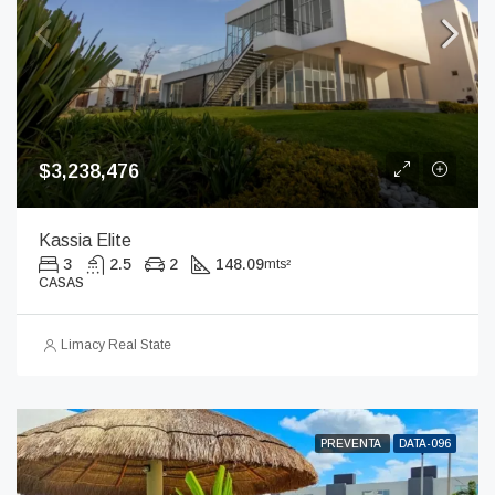
$3,238,476
Kassia Elite
3
2.5
2
148.09
mts²
CASAS
Limacy Real State
PREVENTA
DATA-096