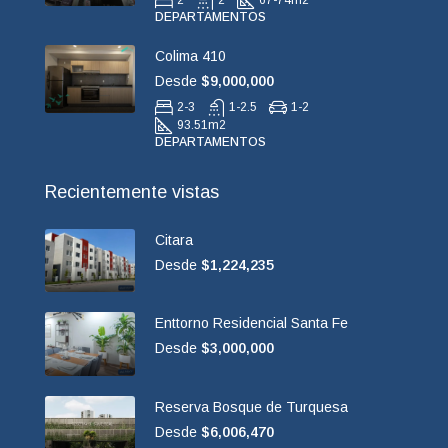
2
2
67-74
m2
DEPARTAMENTOS
Colima 410
Desde
$9,000,000
2-3
1-2.5
1-2
93.51
m2
DEPARTAMENTOS
Recientemente vistas
Citara
Desde
$1,224,235
Enttorno Residencial Santa Fe
Desde
$3,000,000
Reserva Bosque de Turquesa
Desde
$6,006,470