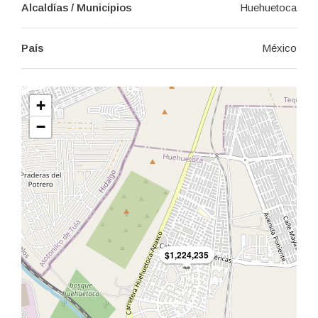
Alcaldías / Municipios
Huehuetoca
País
México
+
−
$1,224,235