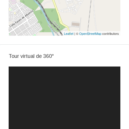
Leaflet
| ©
OpenStreetMap
contributors
Tour virtual de 360​​°