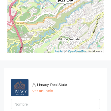
$6,821,000
Leaflet
| ©
OpenStreetMap
contributors
Limacy Real State
Ver anuncio