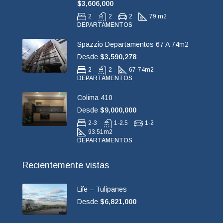
$3,606,000
2
2
2
79 m2
DEPARTAMENTOS
Spazzio Departamentos 67 A 74m2
Desde
$3,590,278
2
2
67-74
m2
DEPARTAMENTOS
Colima 410
Desde
$9,000,000
2-3
1-2.5
1-2
93.51
m2
DEPARTAMENTOS
Recientemente vistas
Life – Tulipanes
Desde
$6,821,000