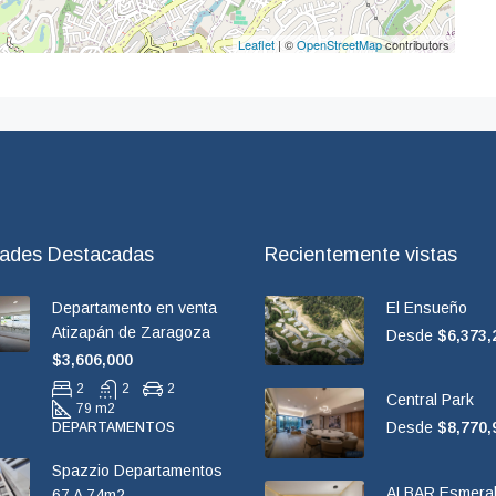
Leaflet
| ©
OpenStreetMap
contributors
dades Destacadas
Recientemente vistas
Departamento en venta
El Ensueño
Atizapán de Zaragoza
Desde
$6,373,
$3,606,000
2
2
2
Central Park
79 m2
Desde
$8,770,
DEPARTAMENTOS
Spazzio Departamentos
ALBAR Esmera
67 A 74m2