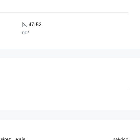
47-52
m2
uárez
País
México