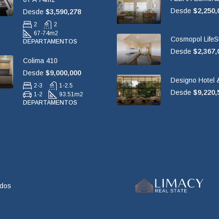
Desde
$2,250,
Desde
$3,590,278
2
2
67-74
m2
Cosmopol LifeS
DEPARTAMENTOS
Desde
$2,367,
Colima 410
Desde
$9,000,000
Designo Hotel &
2-3
1-2.5
Desde
$9,220,
1-2
93.51
m2
DEPARTAMENTOS
ados