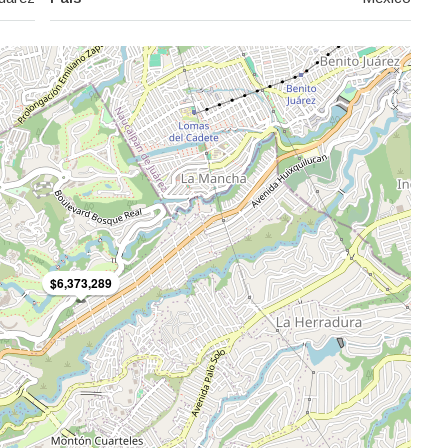
$6,373,289