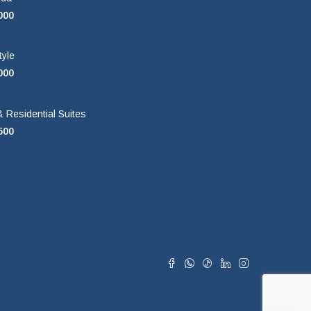
000
tyle
000
 Residential Suites
500