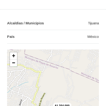
Alcaldías / Municipios
Tijuana
País
México
+
−
$1,254,000