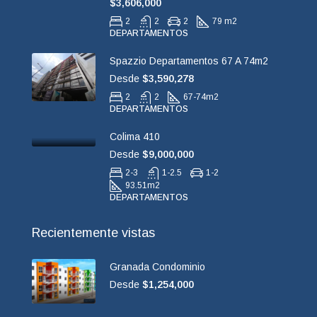
$3,606,000
2
2
2
79 m2
DEPARTAMENTOS
Spazzio Departamentos 67 A 74m2
Desde
$3,590,278
2
2
67-74
m2
DEPARTAMENTOS
Colima 410
Desde
$9,000,000
2-3
1-2.5
1-2
93.51
m2
DEPARTAMENTOS
Recientemente vistas
Granada Condominio
Desde
$1,254,000