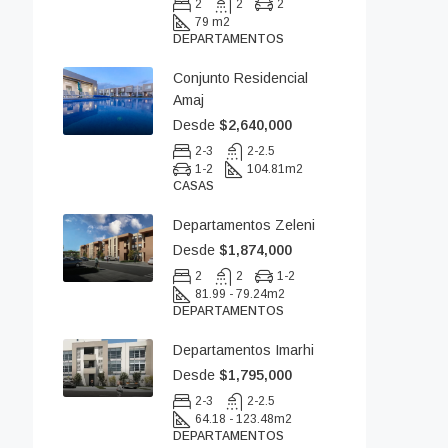
2
2
2
79 m2
DEPARTAMENTOS
Conjunto Residencial
Amaj
Desde
$2,640,000
2-3
2-2.5
1-2
104.81
m2
CASAS
Departamentos Zeleni
Desde
$1,874,000
2
2
1-2
81.99 - 79.24
m2
DEPARTAMENTOS
Departamentos Imarhi
Desde
$1,795,000
2-3
2-2.5
64.18 - 123.48
m2
DEPARTAMENTOS