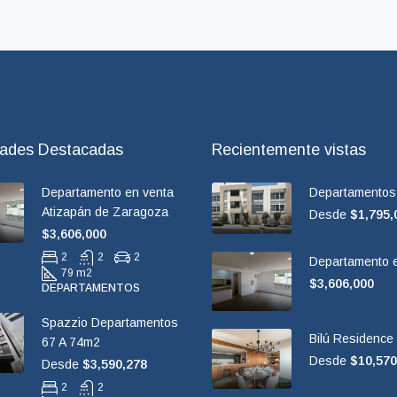
dades Destacadas
Recientemente vistas
Departamento en venta
Departamentos 
Atizapán de Zaragoza
Desde
$1,795,
$3,606,000
2
2
2
Departamento e
79 m2
$3,606,000
DEPARTAMENTOS
Spazzio Departamentos
Bilú Residence
67 A 74m2
Desde
$10,570
Desde
$3,590,278
2
2