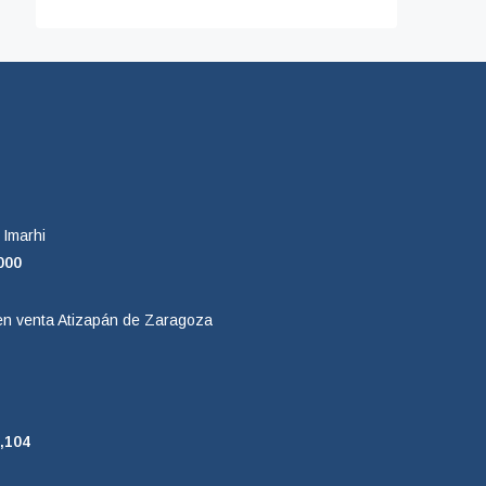
Imarhi
000
n venta Atizapán de Zaragoza
,104