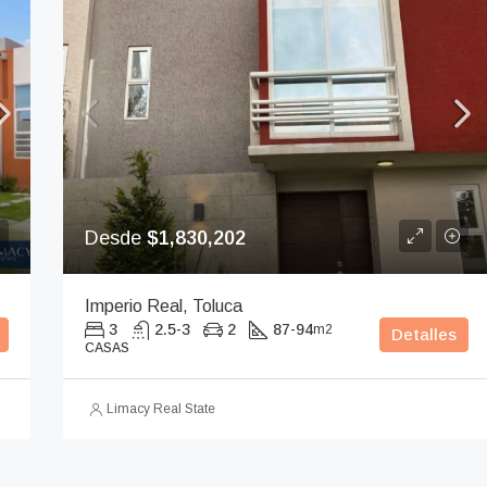
Desde
$1,830,202
Imperio Real, Toluca
3
2.5-3
2
87-94
m2
Detalles
CASAS
Limacy Real State