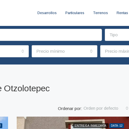
Desarrollos
Particulares
Terrenos
Rentas
Tipo
Precio mínimo
Precio máx
e Otzolotepec
Orden por defecto
Ordenar por:
2
ENTREGA INMEDIATA
DATA-12