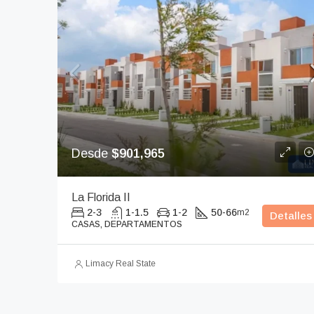
Desde
$901,965
La Florida II
2-3
1-1.5
1-2
50-66
m2
Detalles
CASAS, DEPARTAMENTOS
Limacy Real State