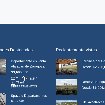
dades Destacadas
Recientemente vistas
Departamento en venta
Jardines del Co
Atizapán de Zaragoza
Desde
$2,700,
$3,606,000
2
2
2
Reserva Bosqu
79 m2
DEPARTAMENTOS
Desde
$6,006,
Spazzio Departamentos
67 A 74m2
Life -Alcatraces