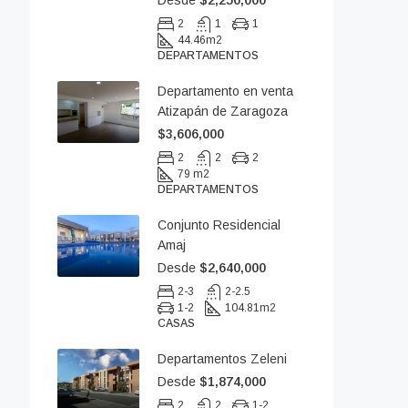
Desde
$2,250,000
2
1
1
44.46
m2
DEPARTAMENTOS
Departamento en venta
Atizapán de Zaragoza
$3,606,000
2
2
2
79 m2
DEPARTAMENTOS
Conjunto Residencial
Amaj
Desde
$2,640,000
2-3
2-2.5
1-2
104.81
m2
CASAS
Departamentos Zeleni
Desde
$1,874,000
2
2
1-2