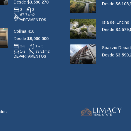
Desde
$3,590,278
Desde
$6,108,
2
2
67-74
m2
DEPARTAMENTOS
Isla del Encino
Desde
$4,579,
Colima 410
Desde
$9,000,000
2-3
1-2.5
Spazzio Depar
1-2
93.51
m2
Desde
$3,590,
DEPARTAMENTOS
ados