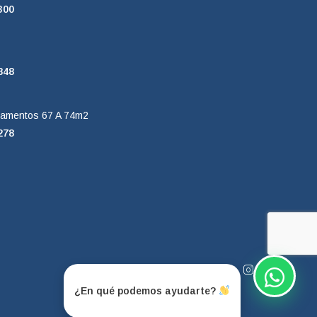
300
848
tamentos 67 A 74m2
278
¿En qué podemos ayudarte?