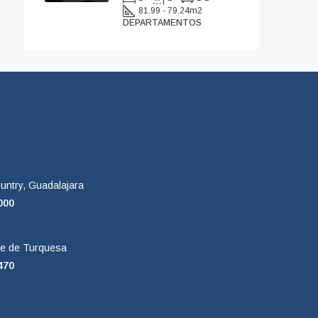
81.99 - 79.24
m2
DEPARTAMENTOS
untry, Guadalajara
000
e de Turquesa
470