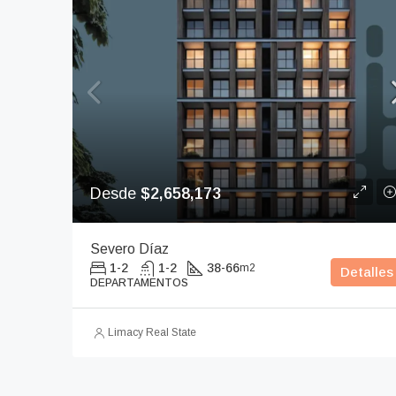
Desde
$2,658,173
Severo Díaz
1-2
1-2
38-66
m2
Detalles
DEPARTAMENTOS
Limacy Real State