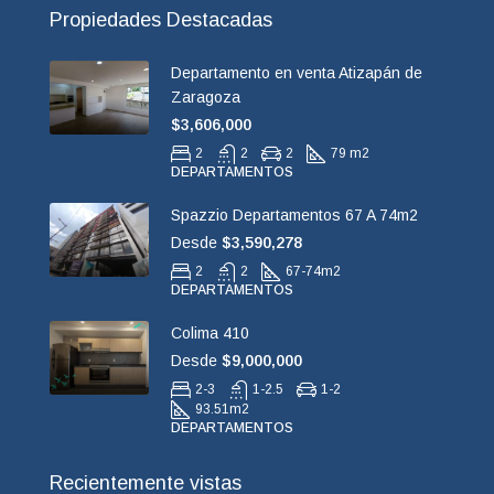
Propiedades Destacadas
Departamento en venta Atizapán de
Zaragoza
$3,606,000
2
2
2
79 m2
DEPARTAMENTOS
Spazzio Departamentos 67 A 74m2
Desde
$3,590,278
2
2
67-74
m2
DEPARTAMENTOS
Colima 410
Desde
$9,000,000
2-3
1-2.5
1-2
93.51
m2
DEPARTAMENTOS
Recientemente vistas