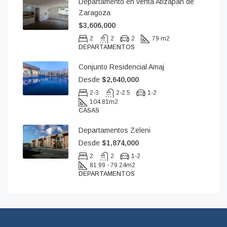
Departamento en venta Atizapán de
Zaragoza
$3,606,000
2
2
2
79 m2
DEPARTAMENTOS
Conjunto Residencial Amaj
Desde
$2,640,000
2-3
2-2.5
1-2
104.81
m2
CASAS
Departamentos Zeleni
Desde
$1,874,000
2
2
1-2
81.99 - 79.24
m2
DEPARTAMENTOS