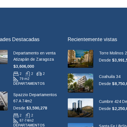
dades Destacadas
Recientemente vistas
Departamento en venta
Torre Molinos 
Atizapán de Zaragoza
Desde
$3,991,
$3,606,000
2
2
2
Coahuila 34
79 m2
Desde
$8,750,
DEPARTAMENTOS
Spazzio Departamentos
67 A 74m2
Cumbre 424 De
Desde
$3,590,278
Desde
$2,250,
2
2
67-74
m2
DEPARTAMENTOS
Santa Fe LifeSt