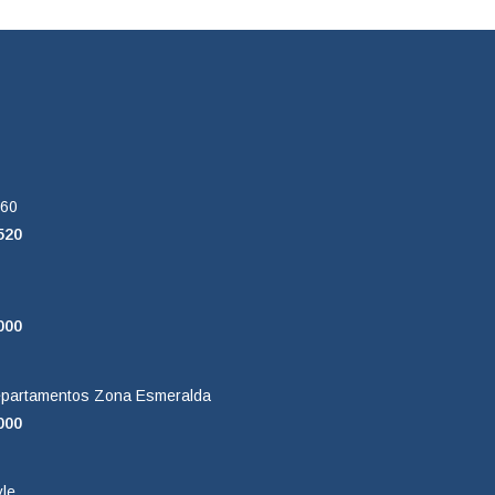
260
520
000
partamentos Zona Esmeralda
000
yle