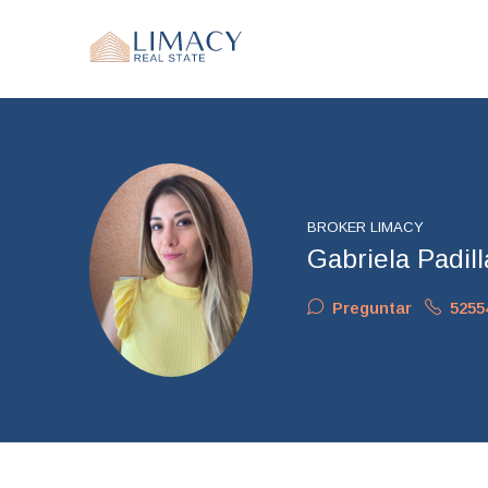
BROKER LIMACY
Gabriela Padil
Preguntar
5255