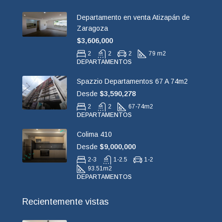
Departamento en venta Atizapán de
Zaragoza
$3,606,000
2
2
2
79 m2
DEPARTAMENTOS
Spazzio Departamentos 67 A 74m2
Desde
$3,590,278
2
2
67-74
m2
DEPARTAMENTOS
Colima 410
Desde
$9,000,000
2-3
1-2.5
1-2
93.51
m2
DEPARTAMENTOS
Recientemente vistas