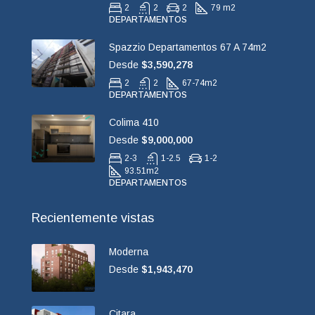
2
2
2
79 m2
DEPARTAMENTOS
Spazzio Departamentos 67 A 74m2
Desde
$3,590,278
2
2
67-74
m2
DEPARTAMENTOS
Colima 410
Desde
$9,000,000
2-3
1-2.5
1-2
93.51
m2
DEPARTAMENTOS
Recientemente vistas
Moderna
Desde
$1,943,470
Citara