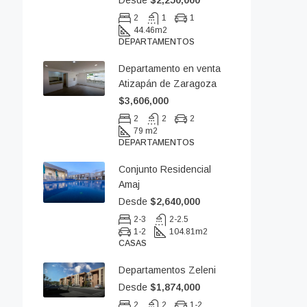
Desde
$2,250,000
2
1
1
44.46
m2
DEPARTAMENTOS
Departamento en venta
Atizapán de Zaragoza
$3,606,000
2
2
2
79 m2
DEPARTAMENTOS
Conjunto Residencial
Amaj
Desde
$2,640,000
2-3
2-2.5
1-2
104.81
m2
CASAS
Departamentos Zeleni
Desde
$1,874,000
2
2
1-2