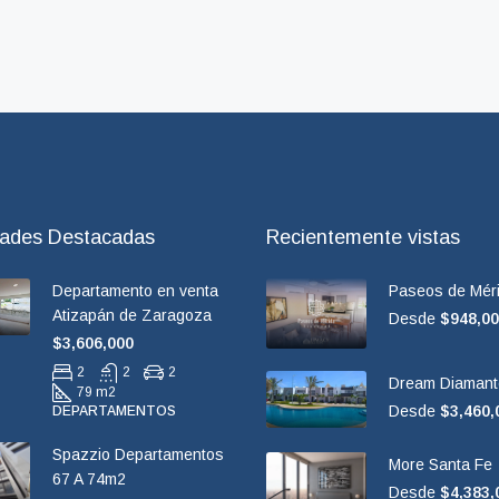
dades Destacadas
Recientemente vistas
Departamento en venta
Paseos de Méri
Atizapán de Zaragoza
Desde
$948,0
$3,606,000
2
2
2
Dream Diamant
79 m2
Desde
$3,460,
DEPARTAMENTOS
Spazzio Departamentos
More Santa Fe
67 A 74m2
Desde
$4,383,