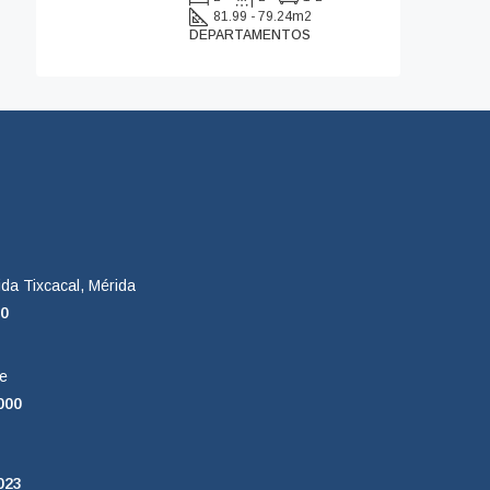
81.99 - 79.24
m2
DEPARTAMENTOS
da Tixcacal, Mérida
00
e
000
023