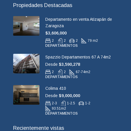
Propiedades Destacadas
Departamento en venta Atizapán de
Zaragoza
$3,606,000
2
2
2
79 m2
DEPARTAMENTOS
Spazzio Departamentos 67 A 74m2
Desde
$3,590,278
2
2
67-74
m2
DEPARTAMENTOS
Colima 410
Desde
$9,000,000
2-3
1-2.5
1-2
93.51
m2
DEPARTAMENTOS
Recientemente vistas