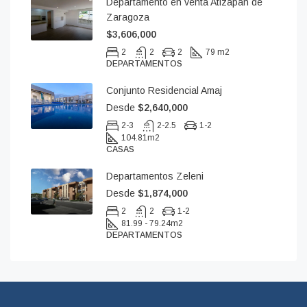
Departamento en venta Atizapán de
Zaragoza
$3,606,000
2
2
2
79 m2
DEPARTAMENTOS
Conjunto Residencial Amaj
Desde
$2,640,000
2-3
2-2.5
1-2
104.81
m2
CASAS
Departamentos Zeleni
Desde
$1,874,000
2
2
1-2
81.99 - 79.24
m2
DEPARTAMENTOS