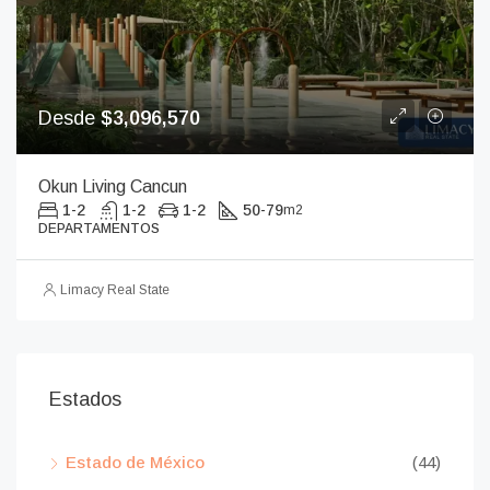
Desde
$3,096,570
Okun Living Cancun
1-2
1-2
1-2
50-79
m2
DEPARTAMENTOS
Limacy Real State
Estados
Estado de México
(44)