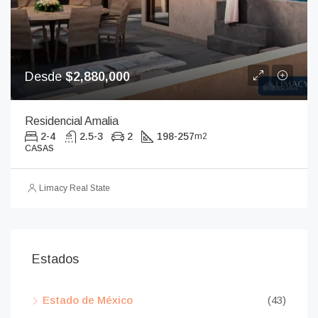
Desde
$2,880,000
Residencial Amalia
2-4
2.5-3
2
198-257
m2
CASAS
Limacy Real State
Estados
Estado de México
(43)