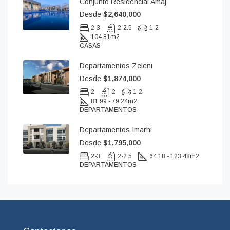
Conjunto Residencial Amaj
Desde
$2,640,000
2-3
2-2.5
1-2
104.81
m2
CASAS
Departamentos Zeleni
Desde
$1,874,000
2
2
1-2
81.99 - 79.24
m2
DEPARTAMENTOS
Departamentos Imarhi
Desde
$1,795,000
2-3
2-2.5
64.18 - 123.48
m2
DEPARTAMENTOS