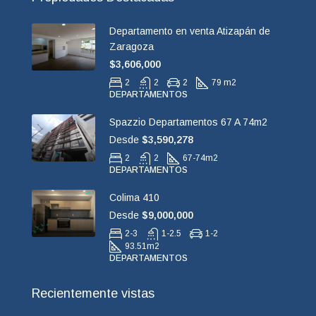
Departamento en venta Atizapán de
Zaragoza
$3,606,000
2
2
2
79 m2
DEPARTAMENTOS
Spazzio Departamentos 67 A 74m2
Desde
$3,590,278
2
2
67-74
m2
DEPARTAMENTOS
Colima 410
Desde
$9,000,000
2-3
1-2.5
1-2
93.51
m2
DEPARTAMENTOS
Recientemente vistas