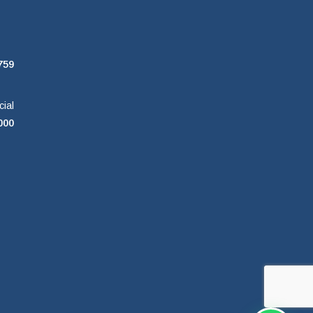
759
cial
000