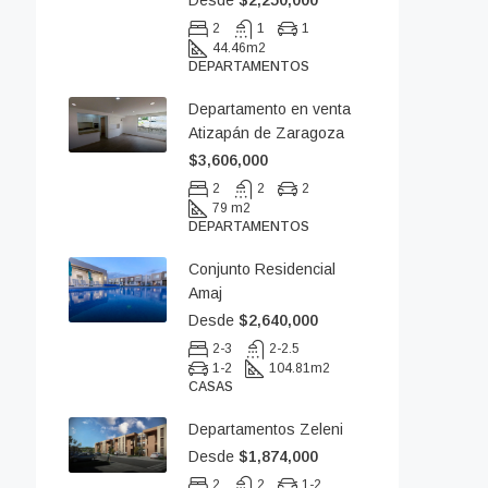
Desde
$2,250,000
2
1
1
44.46
m2
DEPARTAMENTOS
Departamento en venta
Atizapán de Zaragoza
$3,606,000
2
2
2
79 m2
DEPARTAMENTOS
Conjunto Residencial
Amaj
Desde
$2,640,000
2-3
2-2.5
1-2
104.81
m2
CASAS
Departamentos Zeleni
Desde
$1,874,000
2
2
1-2