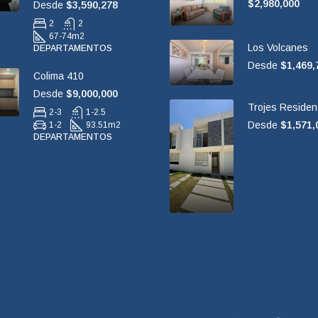
$2,980,000
Desde
$3,590,278
2
2
67-74
m2
Los Volcanes
DEPARTAMENTOS
Desde
$1,469,
Colima 410
Desde
$9,000,000
Trojes Residen
2-3
1-2.5
Desde
$1,571,
1-2
93.51
m2
DEPARTAMENTOS