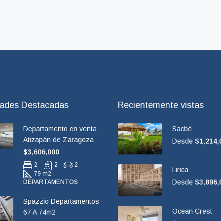
dades Destacadas
Recientemente vistas
Departamento en venta
Sacbé
Atizapán de Zaragoza
Desde
$1,214,
$3,606,000
2
2
2
Lirica
79 m2
Desde
$3,896,
DEPARTAMENTOS
Spazzio Departamentos
Ocean Crest
67 A 74m2