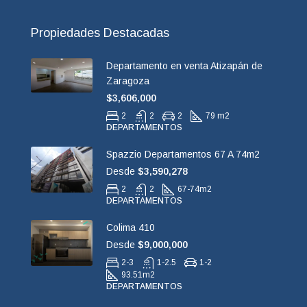
Propiedades Destacadas
Departamento en venta Atizapán de
Zaragoza
$3,606,000
2
2
2
79 m2
DEPARTAMENTOS
Spazzio Departamentos 67 A 74m2
Desde
$3,590,278
2
2
67-74
m2
DEPARTAMENTOS
Colima 410
Desde
$9,000,000
2-3
1-2.5
1-2
93.51
m2
DEPARTAMENTOS